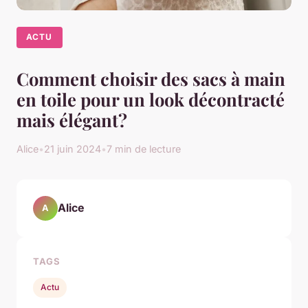
ACTU
Comment choisir des sacs à main
en toile pour un look décontracté
mais élégant?
Alice
•
21 juin 2024
•
7 min de lecture
Alice
A
TAGS
Actu