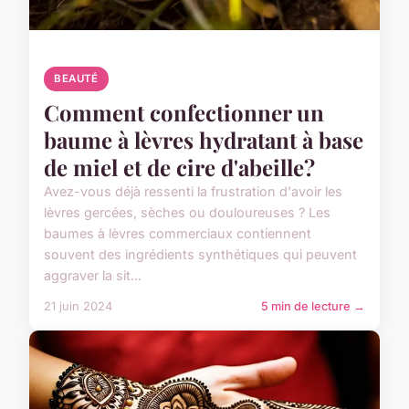
BEAUTÉ
Comment confectionner un
baume à lèvres hydratant à base
de miel et de cire d'abeille?
Avez-vous déjà ressenti la frustration d'avoir les
lèvres gercées, sèches ou douloureuses ? Les
baumes à lèvres commerciaux contiennent
souvent des ingrédients synthétiques qui peuvent
aggraver la sit...
21 juin 2024
5 min de lecture →