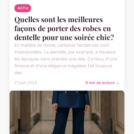
ACTU
Quelles sont les meilleures
façons de porter des robes en
dentelle pour une soirée chic?
En matière de mode, certaines tendances sont
intemporelles. La dentelle, par exemple, a traversé
les époques sans prendre une ride. Ce tissu d'une
finesse et d'une élégance inégalées fait toujours
des...
21 juin 2024
6 min de lecture →