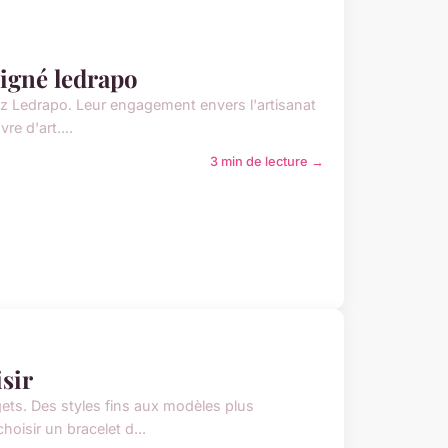
 signé ledrapo
ez Ledrapo. Leur engagement envers l'artisanat
re d'art....
3 min de lecture →
isir
gets. Des styles fins aux modèles plus
oisir un bracelet d...