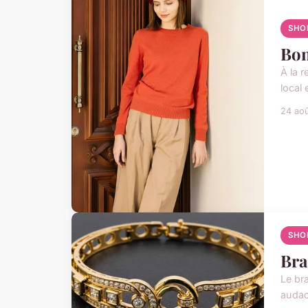
SHO
Bon
À la 
local 
24 ao
SHO
Bra
Le br
audac