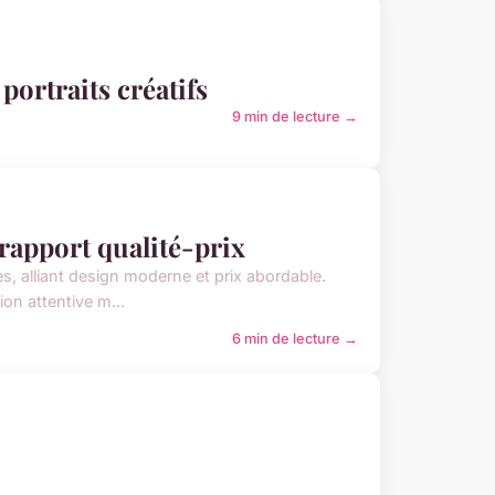
ortraits créatifs
9 min de lecture →
 rapport qualité-prix
, alliant design moderne et prix abordable.
on attentive m...
6 min de lecture →