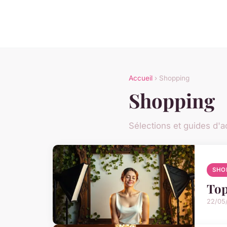
Accueil
› Shopping
Shopping
Sélections et guides d'a
SHO
Top
22/05