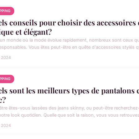
PPING
ls conseils pour choisir des accessoires
ique et élégant?
un monde où la mode évolue rapidement, nombreux sont ceux qui 
esponsables. Vous êtes peut-être en quête d'accessoires stylés qui
n 2024
PPING
ls sont les meilleurs types de pantalons
c?
être êtes-vous lassées des jeans skinny, ou peut-être recherchez
otre look quotidien. Quelle que soit la raison, vous vous retrouvez 
n 2024