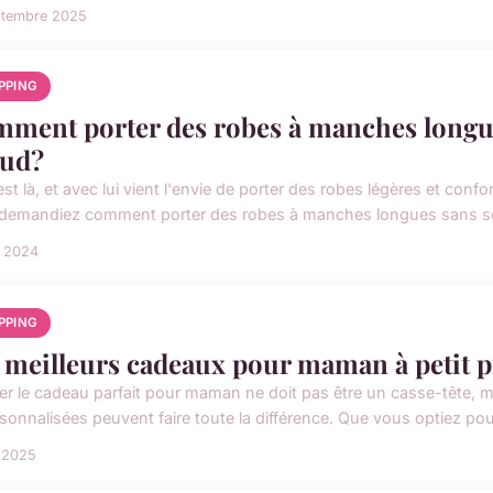
ptembre 2025
PPING
ment porter des robes à manches longues
ud?
est là, et avec lui vient l'envie de porter des robes légères et con
demandiez comment porter des robes à manches longues sans souf
n 2024
PPING
 meilleurs cadeaux pour maman à petit p
er le cadeau parfait pour maman ne doit pas être un casse-tête, 
rsonnalisées peuvent faire toute la différence. Que vous optiez pou
l 2025