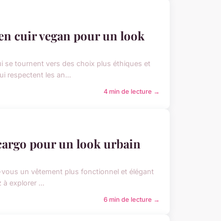
 en cuir vegan pour un look
se tournent vers des choix plus éthiques et
 respectent les an...
4 min de lecture →
 cargo pour un look urbain
-vous un vêtement plus fonctionnel et élégant
à explorer ...
6 min de lecture →