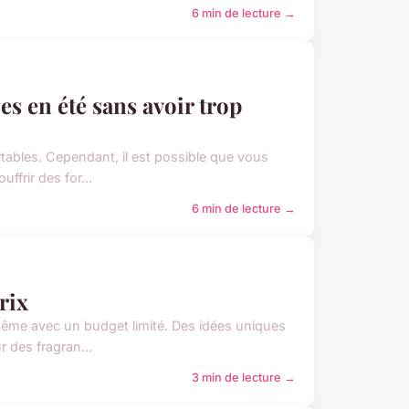
6 min de lecture →
 en été sans avoir trop
fortables. Cependant, il est possible que vous
frir des for...
6 min de lecture →
rix
même avec un budget limité. Des idées uniques
r des fragran...
3 min de lecture →