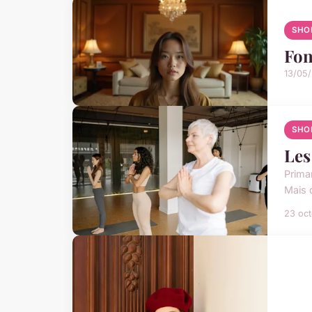
SHO
Fon
13/05
SHO
Les
Prima
Mais 
23 oc