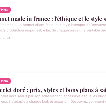
PPING
net made in france : l'éthique et le style
recherche d'un bonnet alliant éthique et style intemporel? Découvr
et la production responsable fait de chaque pièce une véritable œuv
ût 2024
PPING
celet doré : prix, styles et bons plans à sa
acelet doré séduit par son éclat élégant, accessible à tous les bud
ieux, il s'adapte à chaque look et occasion. Découvrez comment ch