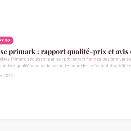
PPING
ise primark : rapport qualité-prix et avis 
lises Primark séduisent par leur prix attractif et des designs variés,
nt, leur qualité peut varier selon les modèles, affectant durabilité e
let 2025