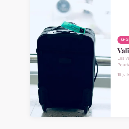
SHO
Val
Les va
Pourta
18 juil