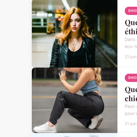
SHO
Que
éth
Dans 
éco-r
21 jui
SHO
Que
chi
Peut-
pour v
21 jui