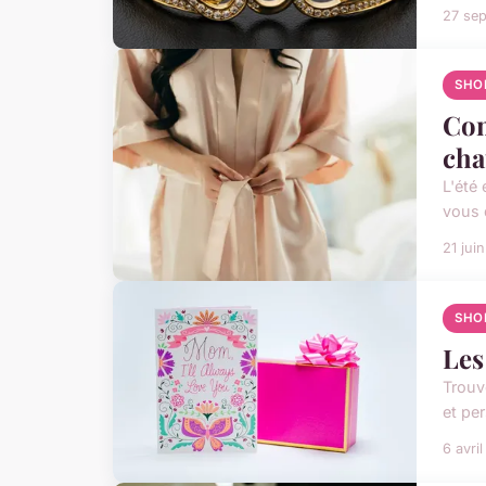
27 se
SHO
Com
cha
L'été 
vous 
21 jui
SHO
Les
Trouv
et pe
6 avri