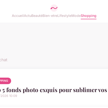
Accueil
Actu
Beauté
Bien-etre
Lifestyle
Mode
Shopping
chat
PPING
 5 fonds photo exquis pour sublimer vos p
/2026 10:09