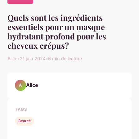
Quels sont les ingrédients
essentiels pour un masque
hydratant profond pour les
cheveux crépus?
Alice
•
21 juin 2024
•
6 min de lecture
Alice
A
TAGS
Beauté