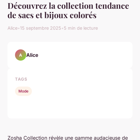
Découvrez la collection tendance
de sacs et bijoux colorés
Alice
•
15 septembre 2025
•
5 min de lecture
Alice
A
TAGS
Mode
Zosha Collection révèle une gamme audacieuse de