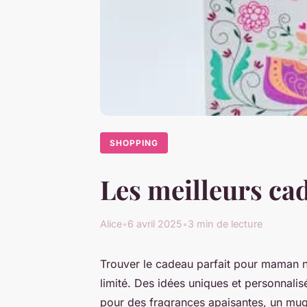
SHOPPING
Les meilleurs ca
Alice
•
6 avril 2025
•
3 min de lecture
Trouver le cadeau parfait pour maman n
limité. Des idées uniques et personnalis
pour des fragrances apaisantes, un mug