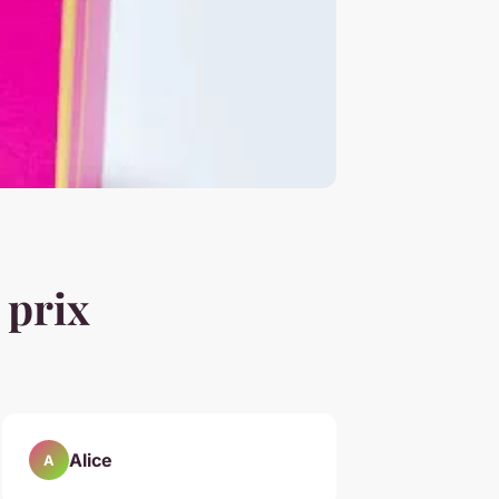
 prix
Alice
A