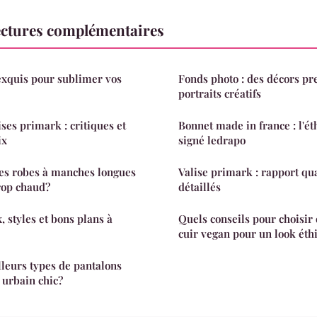
ctures complémentaires
exquis pour sublimer vos
Fonds photo : des décors p
portraits créatifs
ses primark : critiques et
Bonnet made in france : l'éth
ix
signé ledrapo
s robes à manches longues
Valise primark : rapport qua
trop chaud?
détaillés
x, styles et bons plans à
Quels conseils pour choisir 
cuir vegan pour un look éth
lleurs types de pantalons
 urbain chic?